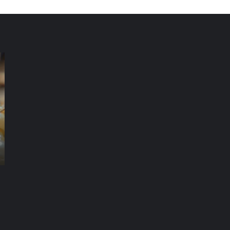
شركة
شر
مكافحة
مك
الرمة
ال
في
في
العين
دب
شركة مكافحة الرمة في العين