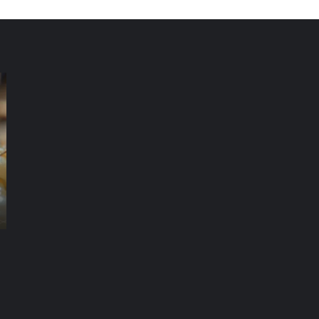
شركة
شر
مكافحة
مك
الرمة
ال
في
في
العين
دب
شركة مكافحة الرمة في العين