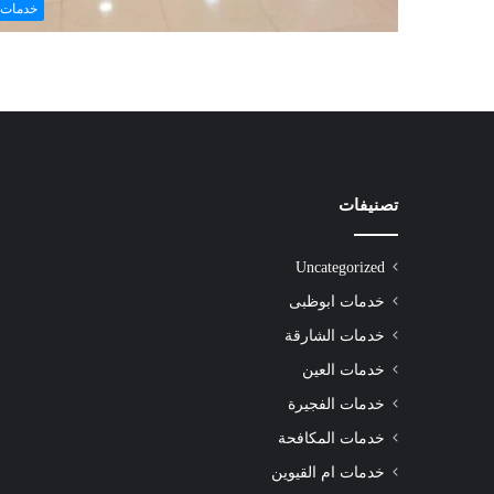
خدمات 
تصنيفات
شركة
تنظيف
سجاد
Uncategorized
الشارقة
|0508872055|
خدمات ابوظبى
خدمات الشارقة
خدمات العين
خدمات الفجيرة
شركة تنظيف سجاد الشارقة |0508872055|
خدمات المكافحة
خدمات ام القيوين