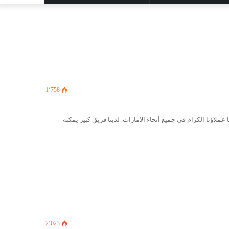
المظلم
عن
1٬758
اؤنا الكرام في جميع أنحاء الامارات. لدينا فريق كبير يمكنه
2٬023