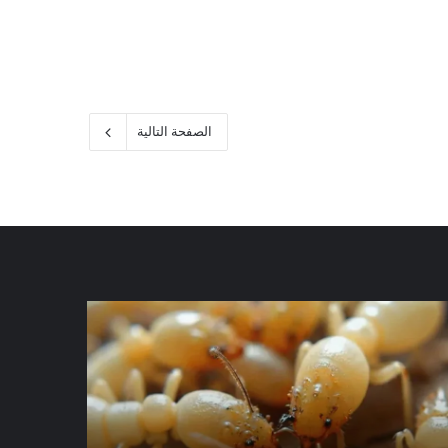
الصفحة التالية
كة
شركة
افحة
مكافحة
رمة
الرمة
في
ي
الورقاء