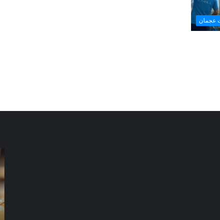
 عجمان
شركة
شر
مكافحة
مك
الرمة
ال
في
في
العين
دب