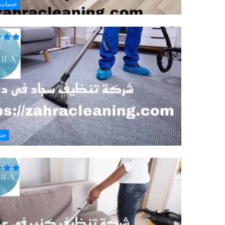
خدمات 
خد