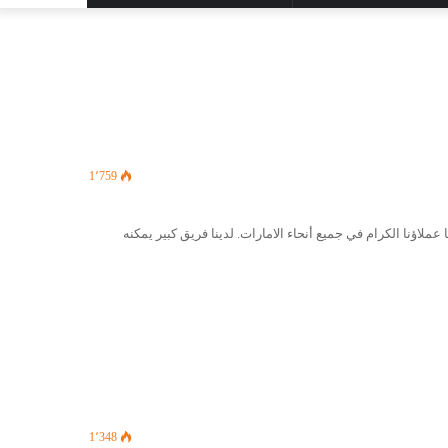
المظلم
عن
1٬759
اؤنا الكرام في جميع أنحاء الامارات. لدينا فريق كبير يمكنه
1٬348