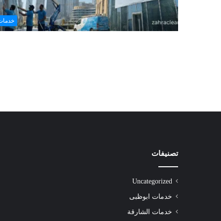
خدمات
تصنيفات
شركة
تنظيف
سجاد
Uncategorized
الشارقة
|0508872055|
خدمات ابوظبى
خدمات الشارقة