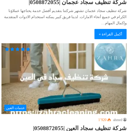
شركة تنظيف سجاد عجمان |0508872055|
شركة تنظيف سجاد عجمان تشتهر شركتنا بتقديم أفضل خدمة يحتاجها عملاؤنا
الكرام في جميع أنحاء الامارات. لدينا فريق كبير يمكنه استخدام الادوات المتقدمة
وإكمال المهام…
أكمل القراءة »
خدمات العين
1٬920
ahmed
شركة تنظيف سجاد العين |0508872055|