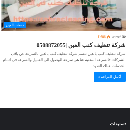
خدمات العين
1٬606
ahmed
شركة تنظيف كنب العين |0508872055|
شركة تنظيف كنب بالعين تتسم شركة تنظيف كنب بالعين بالسرعة عن باقى
الشركات فالسرعة المعنية هنا هى سرعة الوصول الى العميل والسرعة فى اتمام
الخدمات .هناك العديد…
أكمل القراءة »
تصنيفات