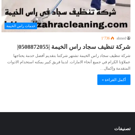
خدمات راس الخيمة
1٬736
ahmed
شركة تنظيف سجاد راس الخيمة |0508872055|
شركة تنظيف سجاد راس الخيمة تشتهر شركتنا بتقديم أفضل خدمة يحتاجها
عملاؤنا الكرام في جميع أنحاء الامارات. لدينا فريق كبير يمكنه استخدام الادوات
المتقدمة وإكمال…
أكمل القراءة »
تصنيفات