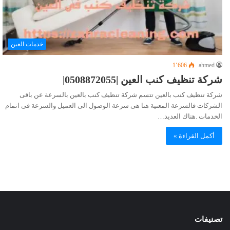
خدمات العين
1٬606
ahmed
شركة تنظيف كنب العين |0508872055|
شركة تنظيف كنب بالعين تتسم شركة تنظيف كنب بالعين بالسرعة عن باقى
الشركات فالسرعة المعنية هنا هى سرعة الوصول الى العميل والسرعة فى اتمام
الخدمات .هناك العديد…
أكمل القراءة »
تصنيفات