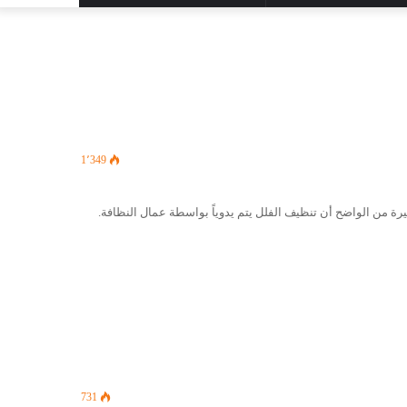
المظلم
عن
1٬349
ة من الواضح أن تنظيف الفلل يتم يدوياً بواسطة عمال النظافة.
731