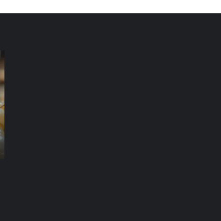
شركة
شر
مكافحة
مك
الرمة
ال
في
في
العين
دب
شركة مكافحة الرمة في العين