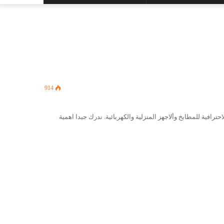
المظلم
عن
914
افية للمطابخ وألاجهز المنزلية والكهربائية. ندرك جيدا اهمية