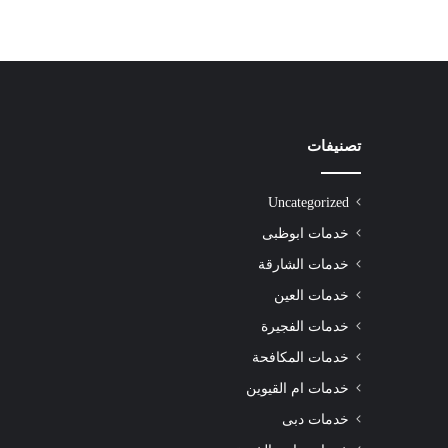
تصنيفات
شركة
تنظيف
سجاد
Uncategorized
الشارقة
|0508872055|
خدمات ابوظبى
خدمات الشارقة
خدمات العين
خدمات الفجيرة
شركة تنظيف سجاد الشارقة |0508872055|
خدمات المكافحة
خدمات ام القيوين
خدمات دبى