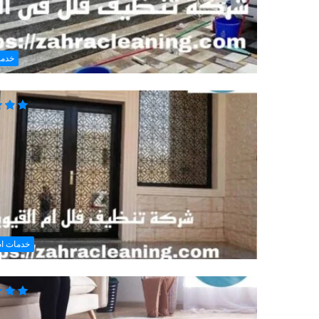
خدما
خدمات ام