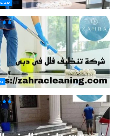
خدمات 
خد