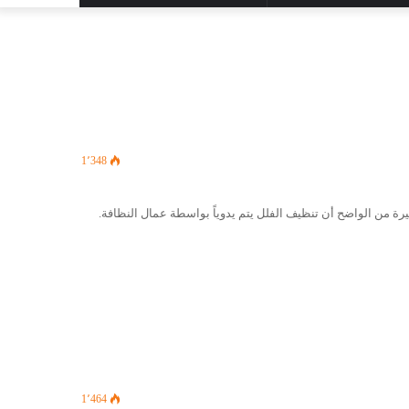
المظلم
عن
1٬348
ة من الواضح أن تنظيف الفلل يتم يدوياً بواسطة عمال النظافة.
1٬464