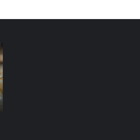
شركة
شر
مكافحة
مك
الرمة
ال
في
في
العين
دب
شركة مكافحة الرمة في العين