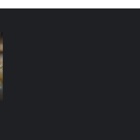
شركة
شر
مكافحة
مك
الرمة
ال
في
في
العين
دب
شركة مكافحة الرمة في العين