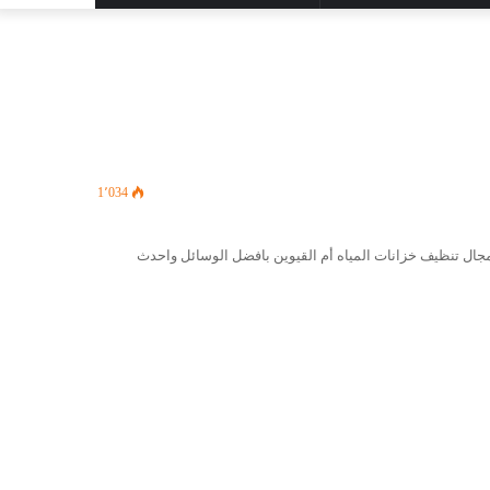
المظلم
عن
1٬034
مجال تنظيف خزانات المياه أم القيوين بافضل الوسائل واحدث