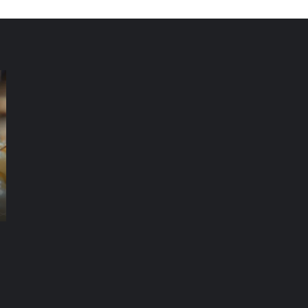
شركة
شر
مكافحة
مك
الرمة
ال
في
في
العين
دب
شركة مكافحة الرمة في العين