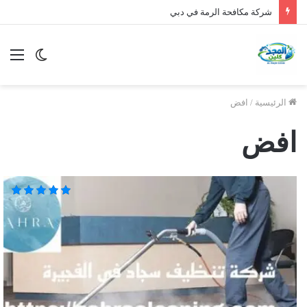
شركة مكافحة الرمة في دبي
الوضع
الق
المظلم
الرئيسية
/
افض
افض