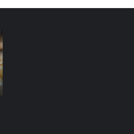
شركة
شر
مكافحة
مك
الرمة
ال
في
في
العين
دب
شركة مكافحة الرمة في العين