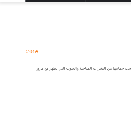
المظلم
عن
1٬414
جب حمايتها من التغيرات المناخية والعيوب التي تظهر مع مرور