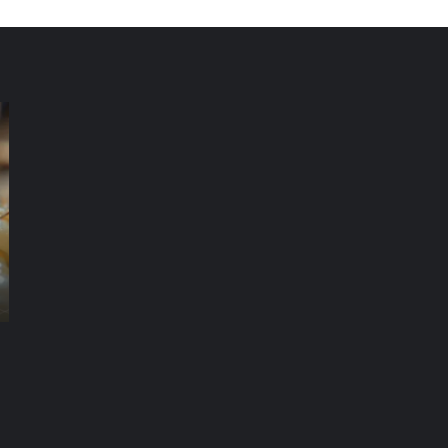
شركة
شر
مكافحة
مك
الرمة
ال
في
في
العين
دب
شركة مكافحة الرمة في العين