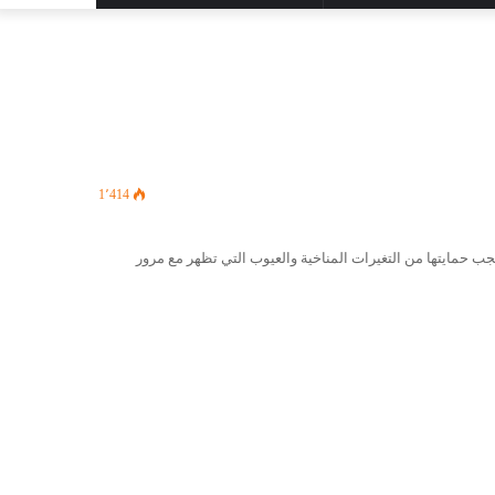
المظلم
عن
1٬414
جب حمايتها من التغيرات المناخية والعيوب التي تظهر مع مرور