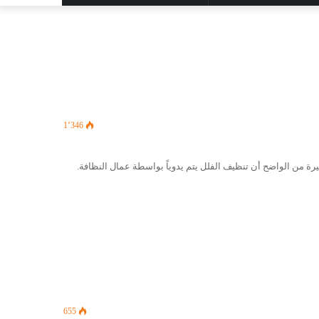
المظلم
عن
1٬346
ة من الواضح أن تنظيف الفلل يتم يدوياً بواسطة عمال النظافة.
655