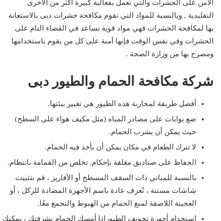
الآمن على الحشرات والتي تعمل بفعالية كبيرة أكثر من الأخرى
التقليدية , وبالنسبة للمواد التي تقوم مكافحة حشرات دبى بالاستعانة
بها لمكافحة الحشرات فهي مواد قوية تساعد في القضاء التام على
الحشرات وفي نفس الوقت فإنها آمنة على كل من يقوم باستخدامها
ومصرح بها من وزارة الصحة .
شركة مكافحة الحمام والطيور دبى
أفضل طريقة لمحاربة هذه الطيور هي تغيير بيئتها.
ضع بوابات على مصادر المياه (مثل مكيف هواء على السطح)
حيث يمكن أن يشرب الحمام.
لا تترك الطعام في مكان يمكن أن يأخذ فيه الحمام.
الحفاظ على صناديق مغلقة بإحكام. تخلص من القمامة بانتظام.
بالنسبة للمباني ذات السقف المسطح أو الآفاريز ، قم بتثبيت
شاشات مسننة ، تُعرف عادة باسم الأجهزة المضادة للركل ، أو
العجينة اللاصقة لمنع الحمام من الهبوط والتجمع معًا.
استخدام أجهزة تخويف الطيورإذا أمسك الحمام بشرفتك ، يمكنك