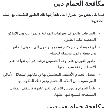
مكافحة الحمام دبى
فيما يلى بعض من الطرق التى تلجأ إليها تلك الطيور للتكييف مع البيئة
الحضرية:
الشرفات والحواف وفواهات المدخنة والمزاريب هى الأماكن
المفضلة لتلك الطيور.
أى فجوة أكبر من 25 م تسمع بالوصول إلى المبنى الخاص بك
هى نقطة دخول محتملة للحمام.
طيور النورس على وجه الخصوص ترغب فى أن تتواجد على
الأسطح برفقة سرب معها.
يفضل الحمام الأسقف للتعشيش بها وبإمكانهم استغلال الأماكن
الغير ممهدة من البلاط المحطم وغير ذلك للمكوث بها.
يلجأ الحمام والنورس للأماكن الغير عامرة كأسقف المبانى
المسطحة لتنسج فيها عشها.
مكافحة حمام في دبى