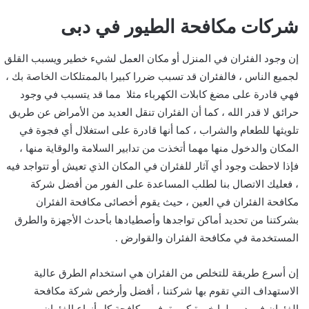
شركات مكافحة الطيور في دبى
إن وجود الفئران في المنزل أو مكان العمل لشيء خطير ويسبب القلق
لجميع الناس ، فالفئران قد تسبب ضررا كبيرا بالممتلكات الخاصة بك ،
فهي قادرة على مضغ كابلات الكهرباء مثلا مما قد يتسبب في وجود
حرائق لا قدر الله ، كما أن الفئران تنقل العديد من الأمراض عن طريق
تلويثها للطعام والشراب ، كما أنها قادرة على استغلال أي فجوة في
المكان والدخول منها مهما أتخذت من تدابير السلامة والوقاية منها ،
فإذا لاحظت وجود أي آثار للفئران في المكان الذي تعيش أو تتواجد فيه
، فعليك الاتصال بنا لطلب المساعدة على الفور من أفضل شركة
مكافحة الفئران في العين ، حيث يقوم أخصائى مكافحة الفئران
بشركتنا من تحديد أماكن تواجدها وأصطيادها بأحدث الأجهزة والطرق
المستخدمة في مكافحة الفئران والقوارض .
إن أسرع طريقة للتخلص من الفئران هي استخدام الطرق عالية
الاستهداف التي تقوم بها شركتنا ، أفضل وأرخص شركة مكافحة
الفئران في دبى لها خبرة كبيرة في مكافحة كل أنواع الفئران