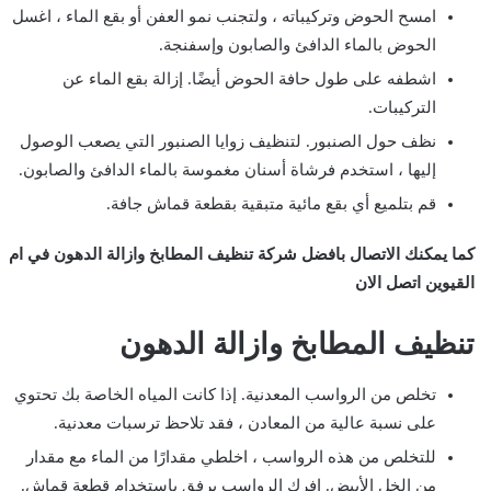
امسح الحوض وتركيباته ، ولتجنب نمو العفن أو بقع الماء ، اغسل
الحوض بالماء الدافئ والصابون وإسفنجة.
اشطفه على طول حافة الحوض أيضًا. إزالة بقع الماء عن
التركيبات.
نظف حول الصنبور. لتنظيف زوايا الصنبور التي يصعب الوصول
إليها ، استخدم فرشاة أسنان مغموسة بالماء الدافئ والصابون.
قم بتلميع أي بقع مائية متبقية بقطعة قماش جافة.
كما يمكنك الاتصال بافضل شركة تنظيف المطابخ وازالة الدهون في ام
القيوين اتصل الان
تنظيف المطابخ وازالة الدهون
تخلص من الرواسب المعدنية. إذا كانت المياه الخاصة بك تحتوي
على نسبة عالية من المعادن ، فقد تلاحظ ترسبات معدنية.
للتخلص من هذه الرواسب ، اخلطي مقدارًا من الماء مع مقدار
من الخل الأبيض. افرك الرواسب برفق باستخدام قطعة قماش.