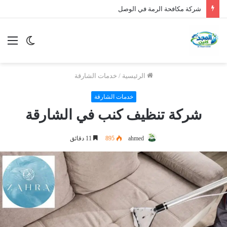
شركة تنظيف سجاد الشارقة |0508872055|
الوضع
الق
المظلم
الرئيسية
/
خدمات الشارقة
خدمات الشارقة
شركة تنظيف كنب في الشارقة
ahmed
895
11 دقائق