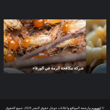
شركة
شرك
مكافحة
مكا
الرمة
الر
في
في
الورقاء
الو
شركة مكافحة الرمة في الورقاء
ش
© لتصميم وارشفة المواقع واعلانات جوجل حقوق النشر 2026، جميع الحقوق