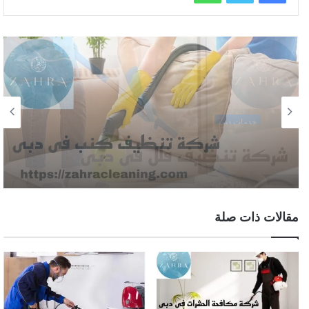
خدمات دبى
شركة تنظيف كنب دبي |0508872055|
مقالات ذات صلة