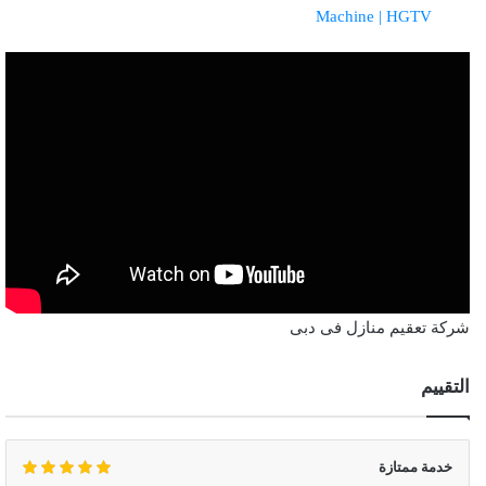
Machine | HGTV
شركة تعقيم منازل فى دبى
التقييم
خدمة ممتازة